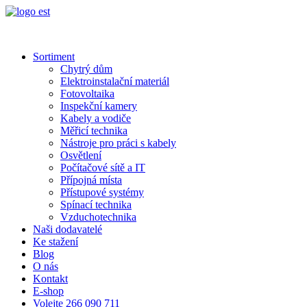
Sortiment
Chytrý dům
Elektroinstalační materiál
Fotovoltaika
Inspekční kamery
Kabely a vodiče
Měřicí technika
Nástroje pro práci s kabely
Osvětlení
Počítačové sítě a IT
Přípojná místa
Přístupové systémy
Spínací technika
Vzduchotechnika
Naši dodavatelé
Ke stažení
Blog
O nás
Kontakt
E-shop
Volejte 266 090 711