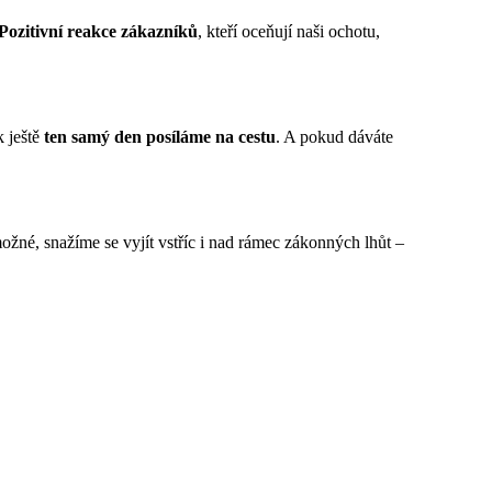
Pozitivní reakce zákazníků
, kteří oceňují naši ochotu,
k ještě
ten samý den posíláme na cestu
. A pokud dáváte
možné, snažíme se vyjít vstříc i nad rámec zákonných lhůt –