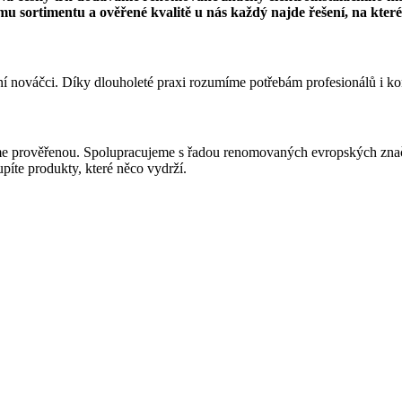
u sortimentu a ověřené kvalitě u nás každý najde řešení, na které 
ní nováčci. Díky dlouholeté praxi rozumíme potřebám profesionálů i k
me prověřenou. Spolupracujeme s řadou renomovaných evropských zna
upíte produkty, které něco vydrží.