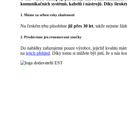
komunikačních systémů, kabelů i nástrojů. Díky širokém
1. Máme za sebou roky zkušeností
Na českém trhu působíme
již přes 30 let
, takže nejsme žád
2. Prodáváme jen renomované značky
Do nabídky zařazujeme pouze výrobce, jejichž kvalitu má
na
jejich přehled
. Díky tomu si můžete být jistí, že u nás ko