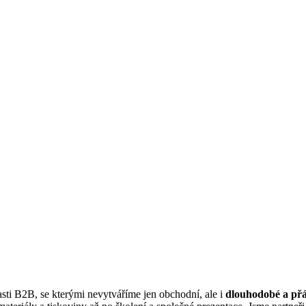
sti B2B, se kterými nevytváříme jen obchodní, ale i
dlouhodobé a přá