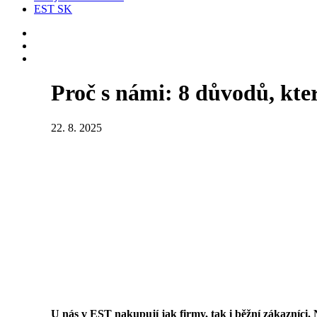
EST SK
Proč s námi: 8 důvodů, kter
22. 8. 2025
U nás v EST nakupují jak firmy, tak i běžní zákazníci.