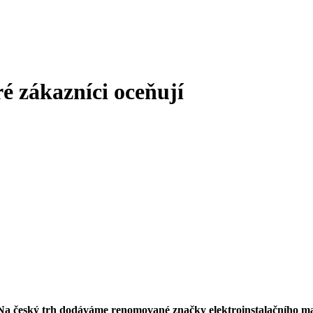
é zákazníci oceňují
 Na český trh dodáváme renomované značky elektroinstalačního mat